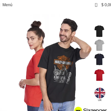
0
Menú
$
0,0