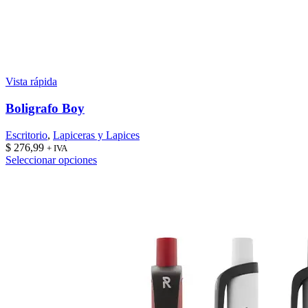
Vista rápida
Boligrafo Boy
Escritorio
,
Lapiceras y Lapices
$
276,99
+ IVA
Este
Seleccionar opciones
producto
tiene
múltiples
variantes.
Las
opciones
se
pueden
elegir
en
la
página