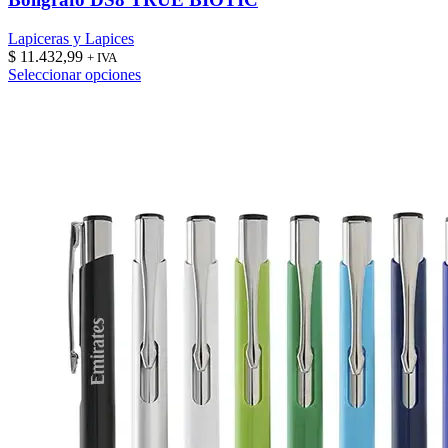
Lapiceras y Lapices
$
11.432,99
+ IVA
Este
Seleccionar opciones
producto
tiene
múltiples
variantes.
Las
opciones
se
pueden
elegir
en
la
página
de
producto