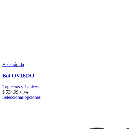
Vista rápida
Bol OVIEDO
Lapiceras y Lapices
$
534,99
+ IVA
Este
Seleccionar opciones
producto
tiene
múltiples
variantes.
Las
opciones