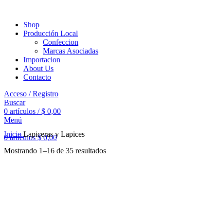
Shop
Producción Local
Confeccion
Marcas Asociadas
Importacion
About Us
Contacto
Acceso / Registro
Buscar
0
artículos
/
$
0,00
Menú
Inicio
Lapiceras y Lapices
0
artículos
$
0,00
Mostrando 1–16 de 35 resultados