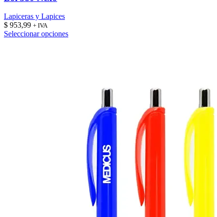
Lapiceras y Lapices
$
953,99
+ IVA
Este
Seleccionar opciones
producto
tiene
múltiples
variantes.
Las
opciones
se
pueden
elegir
en
la
página
de
producto