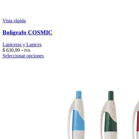
Vista rápida
Boligrafo COSMIC
Lapiceras y Lapices
$
630,99
+ IVA
Este
Seleccionar opciones
producto
tiene
múltiples
variantes.
Las
opciones
se
pueden
elegir
en
la
página
de
producto