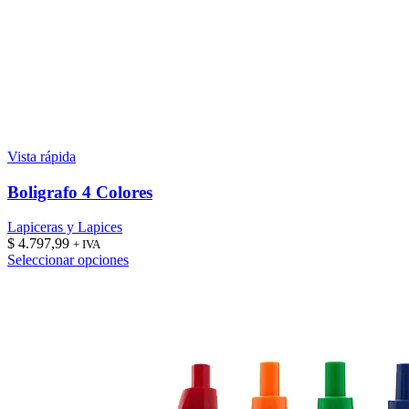
Vista rápida
Boligrafo 4 Colores
Lapiceras y Lapices
$
4.797,99
+ IVA
Este
Seleccionar opciones
producto
tiene
múltiples
variantes.
Las
opciones
se
pueden
elegir