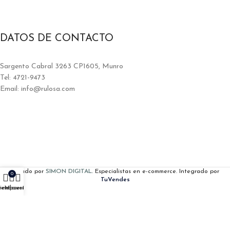
DATOS DE CONTACTO
Sargento Cabral 3263 CP1605, Munro
Tel: 4721-9473
Email: info@rulosa.com
Creado por
SIMON DIGITAL
. Especialistas en e-commerce. Integrado por
0
TuVendes
resupuesto
ienda
Mi cuenta
©Rulo SA. 2025