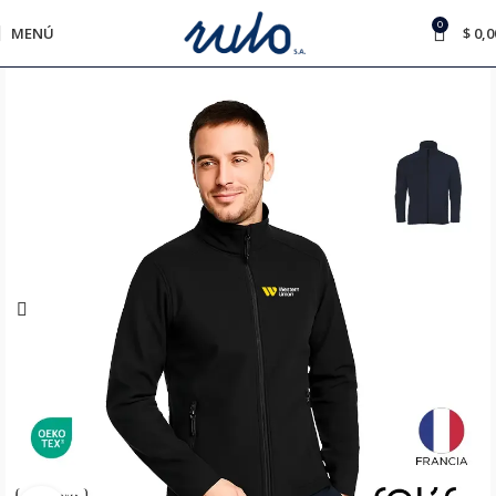
0
MENÚ
$
0,0