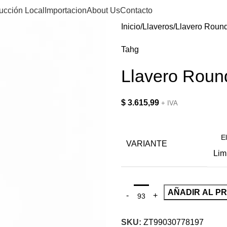
ucción Local
Importacion
About Us
Contacto
Inicio
Llaveros
Llavero Roun
Tahg
Llavero Roun
$
3.615,99
+ IVA
VARIANTE
Lim
AÑADIR AL P
SKU:
ZT99030778197