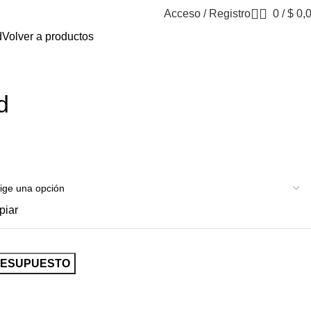
Acceso / Registro
0
/
$
0,
d
Volver a productos
d
piar
RESUPUESTO