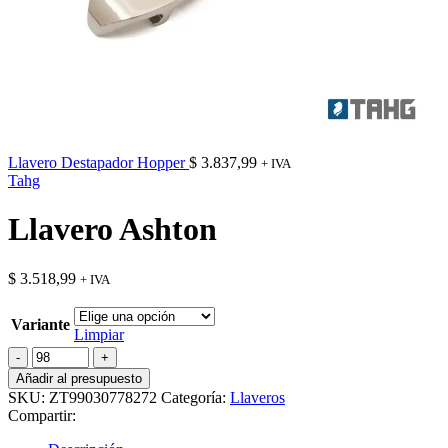
Llavero Destapador Hopper
$
3.837,99
+ IVA
Tahg
Llavero Ashton
$
3.518,99
+ IVA
Variante
Limpiar
Llavero
Ashton
Añadir al presupuesto
cantidad
SKU:
ZT99030778272
Categoría:
Llaveros
Compartir: