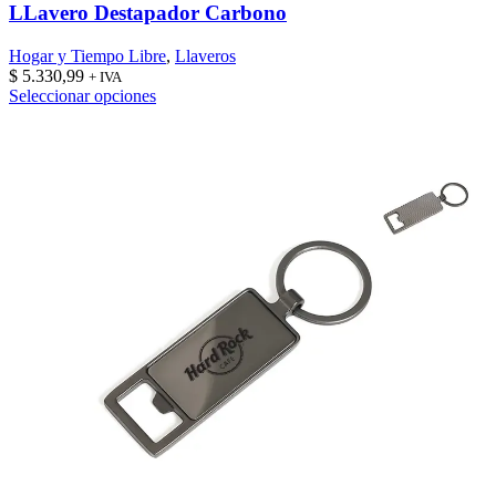
LLavero Destapador Carbono
Hogar y Tiempo Libre
,
Llaveros
$
5.330,99
+ IVA
Este
Seleccionar opciones
producto
tiene
múltiples
variantes.
Las
opciones
se
pueden
elegir
en
la
página
de
producto