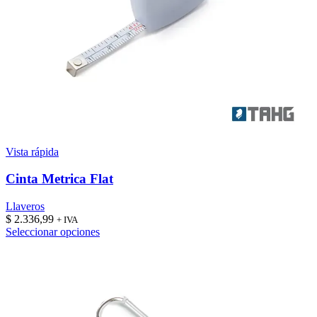
Vista rápida
Cinta Metrica Flat
Llaveros
$
2.336,99
+ IVA
Este
Seleccionar opciones
producto
tiene
múltiples
variantes.
Las
opciones