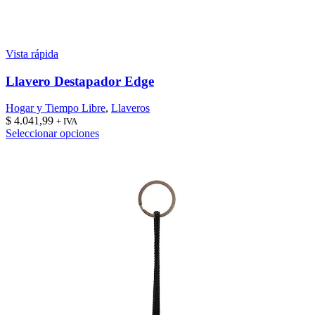
Vista rápida
Llavero Destapador Edge
Hogar y Tiempo Libre
,
Llaveros
$
4.041,99
+ IVA
Este
Seleccionar opciones
producto
tiene
múltiples
variantes.
Las
opciones
se
pueden
elegir
en
la
página
de
producto