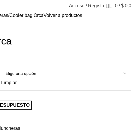
Acceso / Registro
0
/
$
0,
eras
Cooler bag Orca
Volver a productos
rca
Limpiar
RESUPUESTO
luncheras