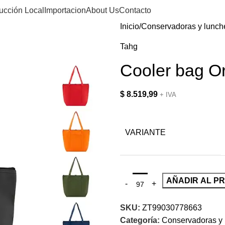
ucción Local
Importacion
About Us
Contacto
Inicio
Conservadoras y lunch
Tahg
Cooler bag O
$
8.519,99
+ IVA
VARIANTE
AÑADIR AL P
SKU:
ZT99030778663
Categoría:
Conservadoras y 