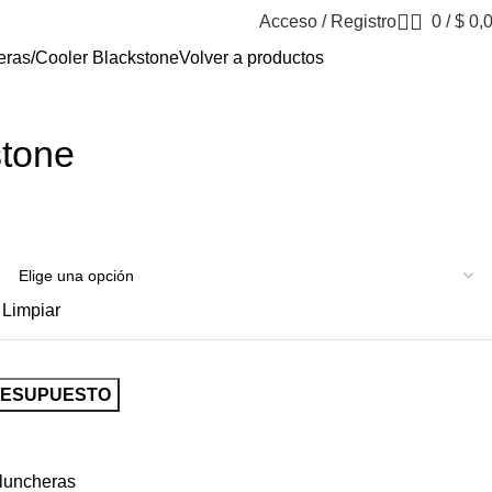
Acceso / Registro
0
/
$
0,
eras
Cooler Blackstone
Volver a productos
stone
Limpiar
RESUPUESTO
luncheras