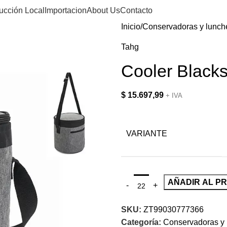
ucción Local
Importacion
About Us
Contacto
Inicio
Conservadoras y lunch
Tahg
Cooler Black
$
15.697,99
+ IVA
VARIANTE
AÑADIR AL P
SKU:
ZT99030777366
Categoría:
Conservadoras y 