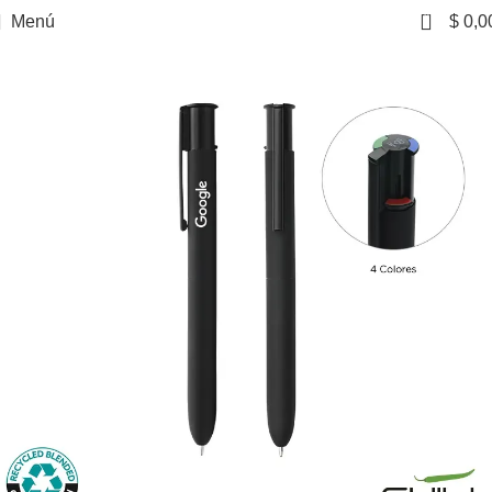
0
Menú
$
0,0