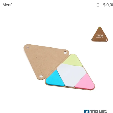
0
Menú
$
0,0