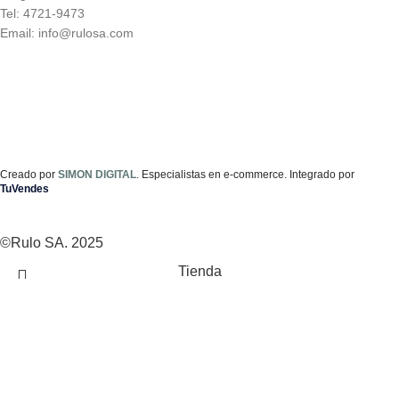
Tel: 4721-9473
Email: info@rulosa.com
Creado por
SIMON DIGITAL
. Especialistas en e-commerce. Integrado por
TuVendes
©Rulo SA. 2025
Tienda
0
Presupuesto
Mi cuenta
Buscar...
Comienza a escribir para ver los productos que estás
buscando.