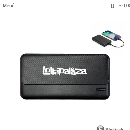
0
Menú
$
0,0