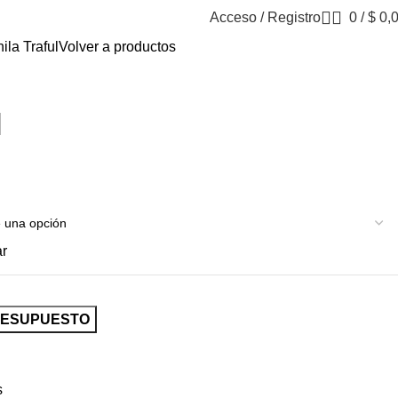
Acceso / Registro
0
/
$
0,
ila Traful
Volver a productos
l
ar
RESUPUESTO
s