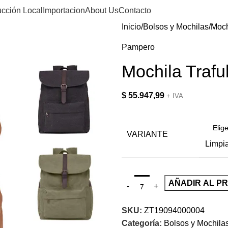
cción Local
Importacion
About Us
Contacto
Inicio
Bolsos y Mochilas
Moch
Pampero
Mochila Trafu
$
55.947,99
+ IVA
VARIANTE
Limpi
AÑADIR AL P
SKU:
ZT19094000004
Categoría:
Bolsos y Mochila