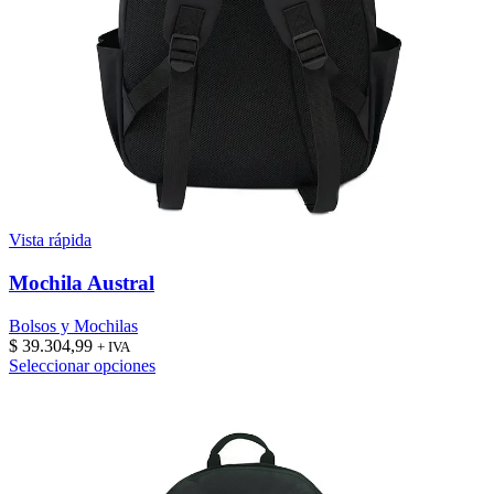
Vista rápida
Mochila Austral
Bolsos y Mochilas
$
39.304,99
+ IVA
Este
Seleccionar opciones
producto
tiene
múltiples
variantes.
Las
opciones