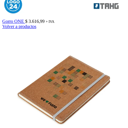
Gorro ONE
$
3.616,99
+ IVA
Volver a productos