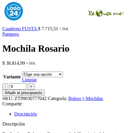
Cuaderno FUSTA
$
7.715,51
+ IVA
Pampero
Mochila Rosario
$
38.814,99
+ IVA
Variante
Limpiar
Mochila
Rosario
Añadir al presupuesto
cantidad
SKU:
ZT99030777042
Categoría:
Bolsos y Mochilas
Compartir:
Descripción
Descripción