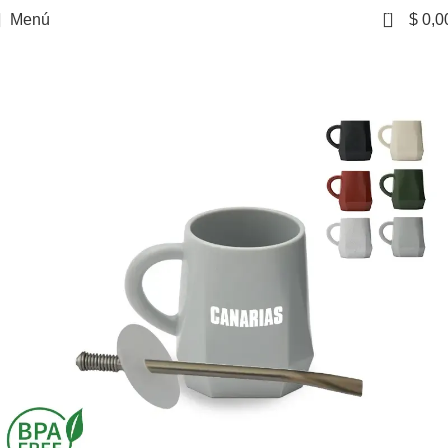
0
Menú
$
0,0