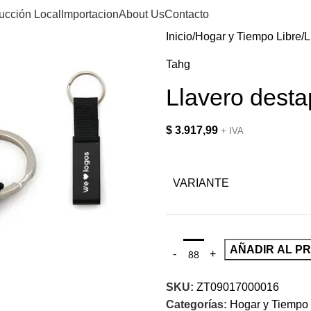
ucción Local
Importacion
About Us
Contacto
Inicio
Hogar y Tiempo Libre
L
Tahg
Llavero dest
$
3.917,99
+ IVA
VARIANTE
AÑADIR AL P
SKU:
ZT09017000016
Categorías:
Hogar y Tiempo 