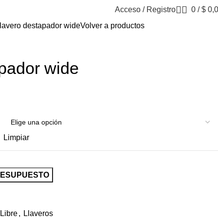
Acceso / Registro
0
/
$
0,
lavero destapador wide
Volver a productos
apador wide
Limpiar
RESUPUESTO
Libre
,
Llaveros