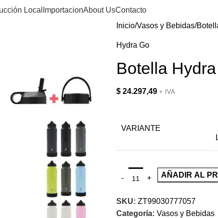
ucción Local
Importacion
About Us
Contacto
Inicio
Vasos y Bebidas
Botel
Hydra Go
Botella Hydr
$
24.297,49
+ IVA
VARIANTE
AÑADIR AL P
SKU:
ZT99030777057
Categoría:
Vasos y Bebidas