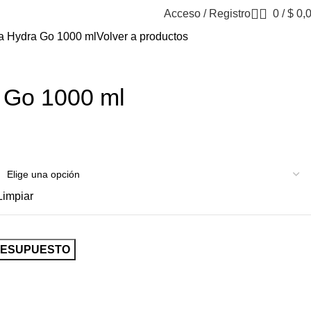
Acceso / Registro
0
/
$
0,
la Hydra Go 1000 ml
Volver a productos
a Go 1000 ml
Limpiar
RESUPUESTO