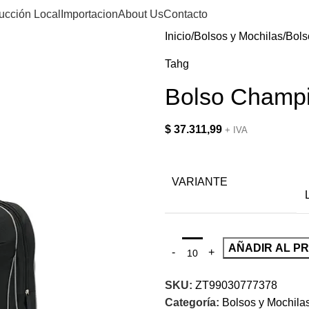
ucción Local
Importacion
About Us
Contacto
Inicio
Bolsos y Mochilas
Bols
Tahg
Bolso Champ
$
37.311,99
+ IVA
VARIANTE
AÑADIR AL P
SKU:
ZT99030777378
Categoría:
Bolsos y Mochila