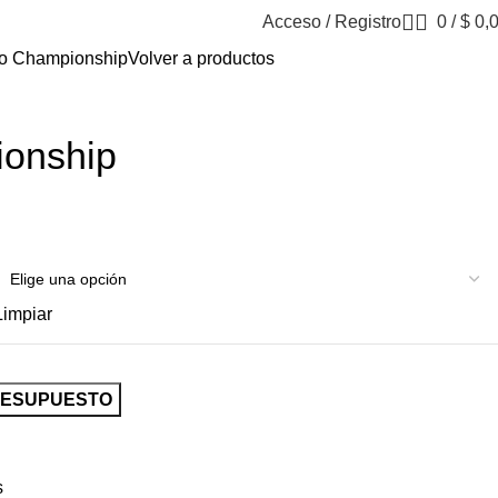
Acceso / Registro
0
/
$
0,
o Championship
Volver a productos
ionship
Limpiar
RESUPUESTO
s